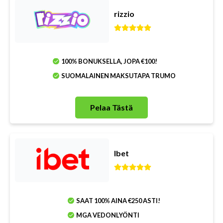
rizzio
100% BONUKSELLA, JOPA €100!
SUOMALAINEN MAKSUTAPA TRUMO
Pelaa Tästä
Ibet
SAAT 100% AINA €250 ASTI!
MGA VEDONLYÖNTI