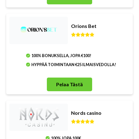
Orions Bet
100% BONUKSELLA, JOPA €100!
HYPPÄÄ TOIMINTAAN €25 ILMAISVEDOLLA!
Pelaa Tästä
Nords casino
100% JOPA 100€