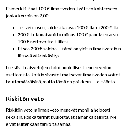
Esimerkki: Saat 100 € ilmaisvedon. Lyöt sen kohteeseen,
jonka kerroin on 2,00.
Jos veto osuu, saldosi kasvaa 100 €:lla, ei 200 €:lla
200 € kokonaisvoitto miinus 100 € panoksen arvo =
100 € nettovoitto tilillesi
Et saa 200 € saldoa — tämä on yleisin ilmaisvetoihin
liittyvä väärinkäsitys
Lue siis ilmaisvetojen ehdot huolellisesti ennen vedon
asettamista. Jotkin sivustot maksavat ilmaisvedon voitot
bruttomääräisinä, mutta tämä on poikkeus — ei sääntö.
Riskitön veto
Riskitön veto ja ilmaisveto menevät monilla helposti
sekaisin, koska termit kuulostavat samankaltaisilta. Ne
eivät kuitenkaan tarkoita samaa.