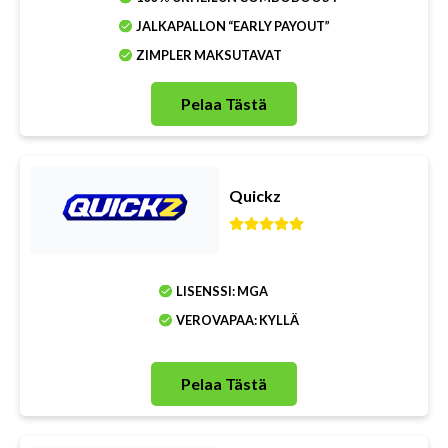
JALKAPALLON “EARLY PAYOUT”
ZIMPLER MAKSUTAVAT
Pelaa Tästä
Quickz
LISENSSI: MGA
VEROVAPAA: KYLLÄ
Pelaa Tästä