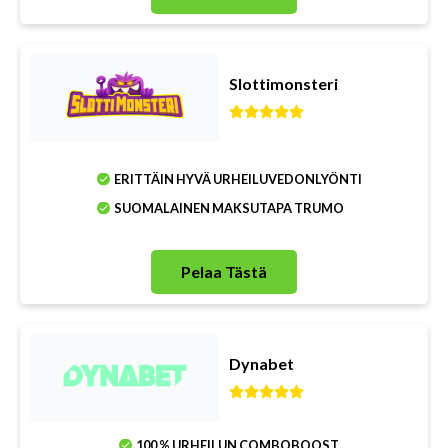
Slottimonsteri
ERITTÄIN HYVÄ URHEILUVEDONLYÖNTI
SUOMALAINEN MAKSUTAPA TRUMO
Pelaa Tästä
Dynabet
100 % URHEILUN COMBOBOOST