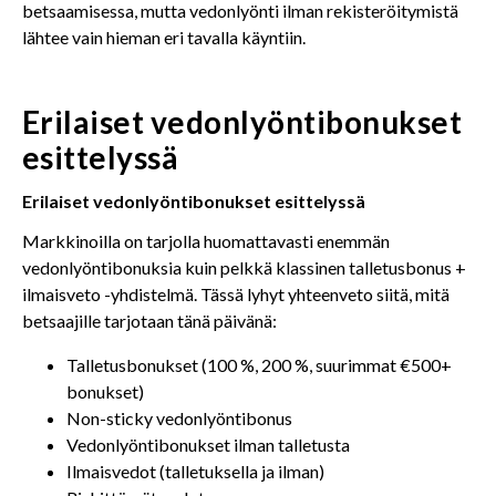
betsaamisessa, mutta vedonlyönti ilman rekisteröitymistä
lähtee vain hieman eri tavalla käyntiin.
Erilaiset vedonlyöntibonukset
esittelyssä
Erilaiset vedonlyöntibonukset esittelyssä
Markkinoilla on tarjolla huomattavasti enemmän
vedonlyöntibonuksia kuin pelkkä klassinen talletusbonus +
ilmaisveto -yhdistelmä. Tässä lyhyt yhteenveto siitä, mitä
betsaajille tarjotaan tänä päivänä:
Talletusbonukset (100 %, 200 %, suurimmat €500+
bonukset)
Non-sticky vedonlyöntibonus
Vedonlyöntibonukset ilman talletusta
Ilmaisvedot (talletuksella ja ilman)