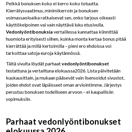
Pelkkä bonuksen koko ei kerro koko totuutta.
Kierrätysvaatimus, minimikerroin ja bonuksen
voimassaoloaika ratkaisevat sen, onko tarjous oikeasti
käyttökelpoinen vai vain näyttävä luku etusivulla.
Vedonlyöntibonuksia
vertaillessa kannattaa kiinnittää
huomiota erityisesti siihen, kuinka monta kertaa bonus pitää
kierrättää ja millä kertoimilla – pieni ero ehdoissa voi
tarkoittaa satoja euroja käytännössä.
Tältä sivulta löydät parhaat
vedonlyöntibonukset
testattuna ja vertailtuna elokuussa2026. Lista päivitetään
kuukausittain, ja mukaan pääsevät vain lisensoidut sivustot,
joiden ehdot ovat läpäisseet oman arviointimme. Järjestys
perustuu bonuksen todelliseen arvoon – ei kaupallisiin
sopimuksiin.
Parhaat vedonlyöntibonukset
elokuussa 2026