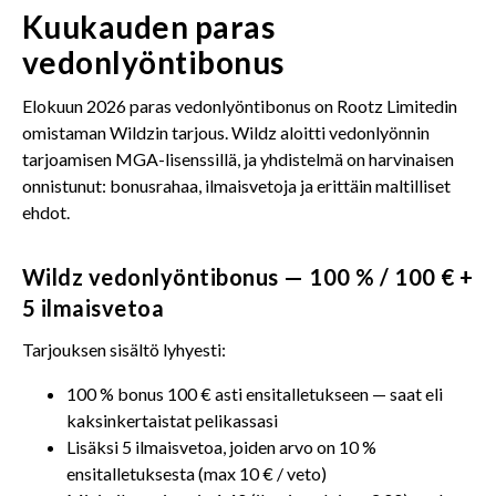
Kuukauden paras
vedonlyöntibonus
Elokuun 2026 paras vedonlyöntibonus on Rootz Limitedin
omistaman Wildzin tarjous. Wildz aloitti vedonlyönnin
tarjoamisen MGA-lisenssillä, ja yhdistelmä on harvinaisen
onnistunut: bonusrahaa, ilmaisvetoja ja erittäin maltilliset
ehdot.
Wildz vedonlyöntibonus — 100 % / 100 € +
5 ilmaisvetoa
Tarjouksen sisältö lyhyesti:
100 % bonus 100 € asti ensitalletukseen — saat eli
kaksinkertaistat pelikassasi
Lisäksi 5 ilmaisvetoa, joiden arvo on 10 %
ensitalletuksesta (max 10 € / veto)