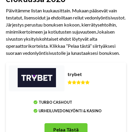
Päivitämme listan kuukausittain. Mukaan pääsevät vain
testatut, lisensoidut ja ehdoiltaan reilut vedonlyöntisivustot.
Järjestys perustuu bonuksen kokoon, kierrätysehtoihin,
minimikertoimeen ja kotiutusten sujuvuuteen.Jokaisen
sivuston yksityiskohtaiset ehdot löytyvät alta
operaattorikorteista. Klikkaa ”Pelaa tästä” siirtyäksesi
suoraan vedonlyöntisivustolle ja lunastaaksesi bonuksen.
trybet
TURBO CASHOUT
URHEILUVEDONLYÖNTI & KASINO
Pelaa Tästä